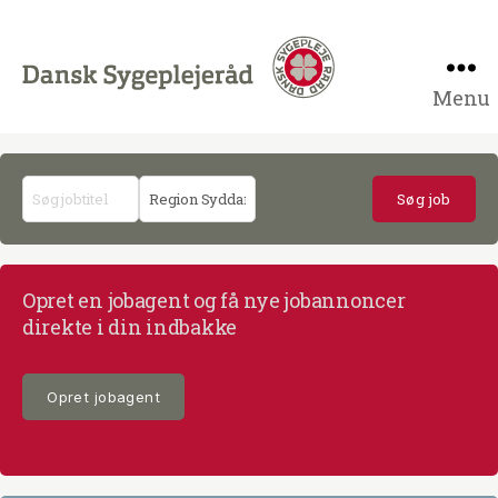
Menu
Job
til
sygeplejersker
på
job.dsr.dk
Opret en jobagent og få nye jobannoncer
direkte i din indbakke
Opret jobagent