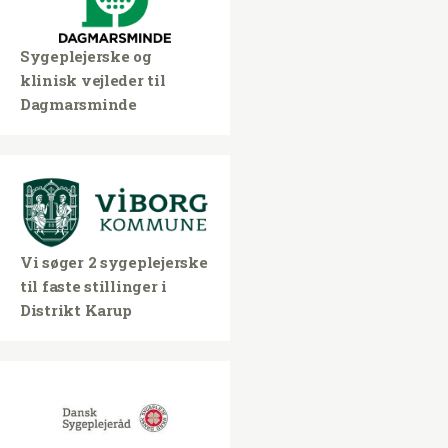
Sygeplejerske og
klinisk vejleder til
Dagmarsminde
Vi søger 2 sygeplejerske
til faste stillinger i
Distrikt Karup