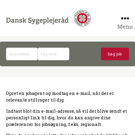
Menu
Job
til
sygeplejersker
på
job.dsr.dk
Opret en jobagent og modtag en e-mail, når der er
relevante stillinger til dig.
Indtast blot din e-mail-adresse, så vil der blive sendt et
personligt link til dig, hvor du kan angive dine
præferencer for jobsøgning, f.eks. regionalt.